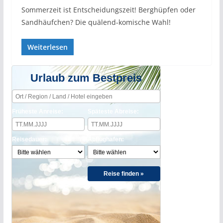
Sommerzeit ist Entscheidungszeit! Berghüpfen oder
Sandhäufchen? Die quälend-komische Wahl!
Weiterlesen
Urlaub zum Bestpreis
Früheste Anreise:
Späteste Abreise:
Reisedauer:
Abflughafen:
Reise finden »