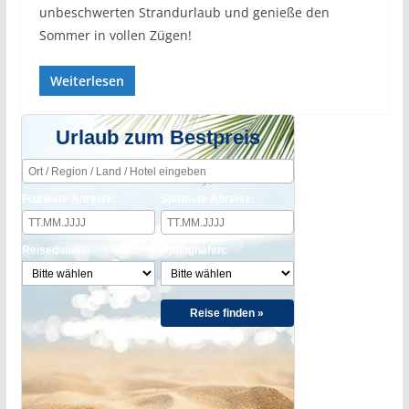
unbeschwerten Strandurlaub und genieße den
Sommer in vollen Zügen!
Weiterlesen
Urlaub zum Bestpreis
Früheste Anreise:
Späteste Abreise:
Reisedauer:
Abflughafen:
Reise finden »