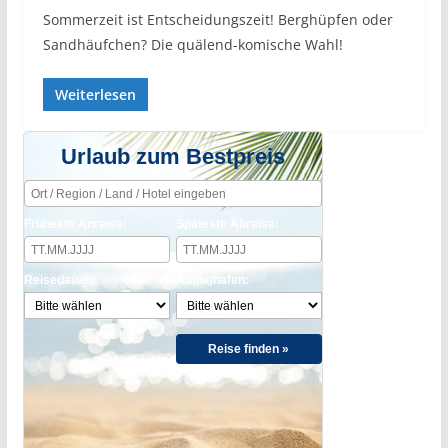
Sommerzeit ist Entscheidungszeit! Berghüpfen oder
Sandhäufchen? Die quälend-komische Wahl!
Weiterlesen
Urlaub zum Bestpreis
Früheste Anreise:
Späteste Abreise:
Reisedauer:
Abflughafen:
Reise finden »